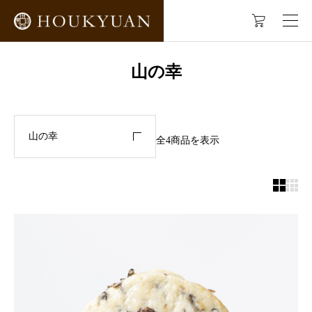



ショップ
山の幸
山の幸
山の幸
全4商品を表示

