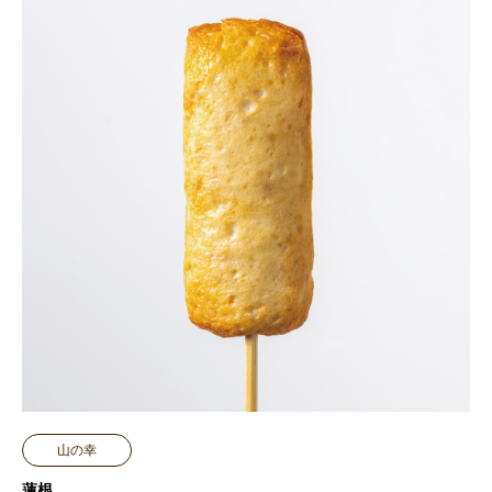
山の幸
蓮根